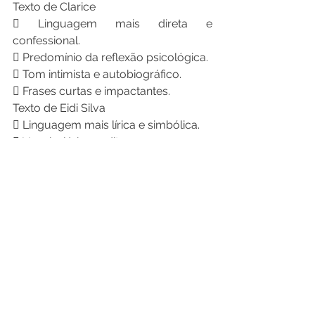
Texto de Clarice
 Linguagem mais direta e 
confessional.
 Predomínio da reflexão psicológica.
 Tom intimista e autobiográfico.
 Frases curtas e impactantes.
Texto de Eidi Silva
 Linguagem mais lírica e simbólica.
 Vocabulário erudito.
 Uso frequente de metáforas; 
luminescência; noites sem
luar.
 Estrutura próxima da poesia 
clássica.
O percurso emocional
A principal diferença talvez esteja na 
trajetória emocional dos textos.