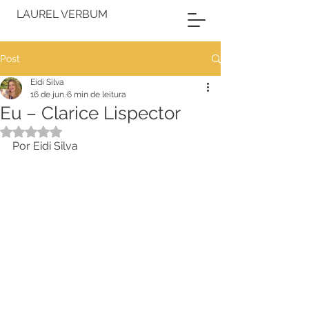
LAUREL VERBUM
Post
Eidi Silva
16 de jun.
6 min de leitura
Eu – Clarice Lispector
Avaliado com NaN de 5 estrelas.
Por Eidi Silva 