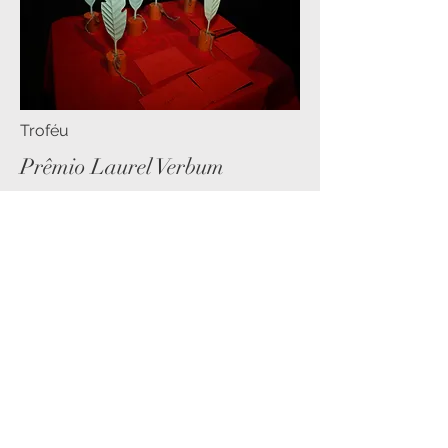
Troféu
Prêmio Laurel Verbum
Um prêmio de literatura é mais do
que um reconhecimento de
excelência; é uma celebração do
poder transformador das palavras.
Ele destaca obras que provocam
emoções, refletem realidades ou
transportam os leitores para mundos
imaginários. Além de valorizar os
autores e suas criações, um prêmio
literário promove a leitura, incentiva a
produção cultural e conecta